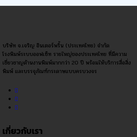
บริษัท จ.เจริญ อินเตอร์พริ้น (ประเทศไทย) จำกัด
โรงพิมพ์ระบบออฟเซ็ท รายใหญ่ของประเทศไทย ที่มีความ
เชี่ยวชาญด้านงานพิมพ์มากกว่า 20 ปี พร้อมให้บริการสื่อสิ่ง
พิมพ์ และบรรจุภัณฑ์กระดาษแบบครบวงจร
เกี่ยวกับเรา