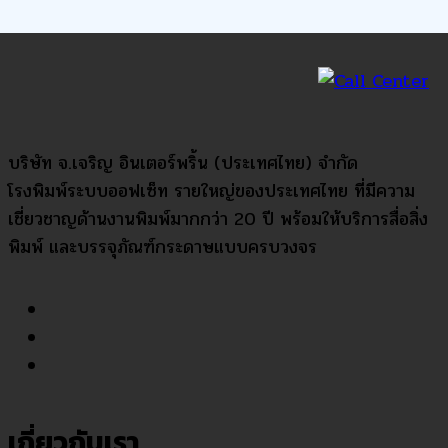
บริษัท จ.เจริญ อินเตอร์พริ้น (ประเทศไทย) จำกัด
โรงพิมพ์ระบบออฟเซ็ท รายใหญ่ของประเทศไทย ที่มีความ
เชี่ยวชาญด้านงานพิมพ์มากกว่า 20 ปี พร้อมให้บริการสื่อสิ่ง
พิมพ์ และบรรจุภัณฑ์กระดาษแบบครบวงจร
เกี่ยวกับเรา