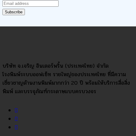
บริษัท จ.เจริญ อินเตอร์พริ้น (ประเทศไทย) จำกัด
โรงพิมพ์ระบบออฟเซ็ท รายใหญ่ของประเทศไทย ที่มีความ
เชี่ยวชาญด้านงานพิมพ์มากกว่า 20 ปี พร้อมให้บริการสื่อสิ่ง
พิมพ์ และบรรจุภัณฑ์กระดาษแบบครบวงจร