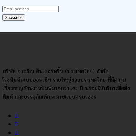
บริษัท จ.เจริญ อินเตอร์พริ้น (ประเทศไทย) จำกัด
โรงพิมพ์ระบบออฟเซ็ท รายใหญ่ของประเทศไทย ที่มีความ
เชี่ยวชาญด้านงานพิมพ์มากกว่า 20 ปี พร้อมให้บริการสื่อสิ่ง
พิมพ์ และบรรจุภัณฑ์กระดาษแบบครบวงจร