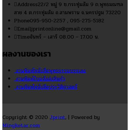
Address
22/2 หมู่ 9 ซ.กระทุ่มล้ม 9 ถ.พุทธมณฑล
สาย 4 ต.กระทุ่มล้ม อ.สามพราน จ.นครปฐม 73220
Phone
095-950-2257 , 095-275-5182
Email
jprintonline@gmail.com
Time
จันทร์ – เสาร์ 08.00 – 17.00 น.
ผลงานของเรา
งานพิมพ์หนังสือพุทธธรรมบรรเลง
งานพิมพ์ใบแจ้งส่งสินค้า
งานพิมพ์หนังสือประวัติศาสตร์
Copyright © 2020
Jprint
, | Powered by
Mingketar.com