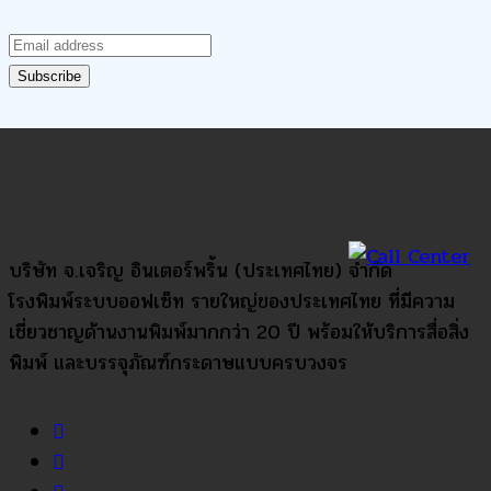
บริษัท จ.เจริญ อินเตอร์พริ้น (ประเทศไทย) จำกัด
โรงพิมพ์ระบบออฟเซ็ท รายใหญ่ของประเทศไทย ที่มีความ
เชี่ยวชาญด้านงานพิมพ์มากกว่า 20 ปี พร้อมให้บริการสื่อสิ่ง
พิมพ์ และบรรจุภัณฑ์กระดาษแบบครบวงจร