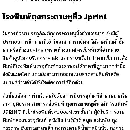
โรงพิมพ์ถุงกระดาษหูหิ้ว Jprint
ในการจัดหาบรรจุภัณฑ์ถุงกระดาษหูหิ้วจำนวนมาก ยังมีผู้
ประกอบการอีกมากที่เข้าใจว่าสามารถจัดหาได้ตามร้านค้าชั้น
นำ หรือห้างแมคโคร เพราะห้างแมคโครเป็นห้างที่จำหน่าย
สินค้าอุปโภคบริโภคราคาส่ง แต่ทราบหรือไม่ว่าหากเป็นการสั่ง
พิมพ์ที่โรงพิมพ์บรรจุภัณฑ์กระดาษจะได้ราคาที่ถูกมากกว่าซื้อ
ส่งในแมคโคร แถมยังสามารถออกแบบลวดลายสินค้าหรือ
แบรนด์ร้านค้าได้ดั่งใจต้องการได้อีกด้วย
ดังนั้นแล้วหากท่านใดสนใจต้องการมีบรรจุภัณฑ์จำนวนมากใน
ราคายุติธรรม สามารถสั่งพิมพ์
ถุงกระดาษหูหิ้ว
ได้ที่ โรงพิมพ์
JPRINT ที่เป็นโรงพิมพ์ระบบออฟเซทชั้นนำ ผู้ให้บริการงาน
พิมพ์กล่องบรรจุภัณฑ์ หนังสือ โบร์ชัวร์ สมุด แผ่นพับ ถุง
กระดาษ ถึงกระดาษหูหิ้ว ถุงกระดาษสีน้ําตาลมีหูหิ้ว, ถุงกระ