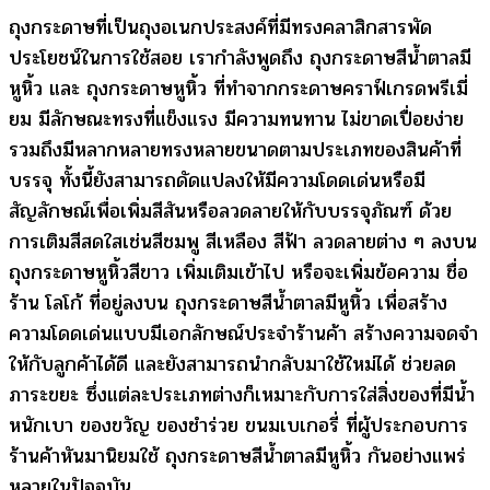
ถุงกระดาษที่เป็นถุงอเนกประสงค์ที่มีทรงคลาสิกสารพัด
ประโยชน์ในการใช้สอย เรากำลังพูดถึง ถุงกระดาษสีน้ําตาลมี
หูหิ้ว และ ถุงกระดาษหูหิ้ว ที่ทำจากกระดาษคราฟ์เกรดพรีเมี่
ยม มีลักษณะทรงที่แข็งแรง มีความทนทาน ไม่ขาดเปื่อยง่าย
รวมถึงมีหลากหลายทรงหลายขนาดตามประเภทของสินค้าที่
บรรจุ ทั้งนี้ยังสามารถดัดแปลงให้มีความโดดเด่นหรือมี
สัญลักษณ์เพื่อเพิ่มสีสันหรือลวดลายให้กับบรรจุภัณฑ์ ด้วย
การเติมสีสดใสเช่นสีชมพู สีเหลือง สีฟ้า ลวดลายต่าง ๆ ลงบน
ถุงกระดาษหูหิ้วสีขาว เพิ่มเติมเข้าไป หรือจะเพิ่มข้อความ ชื่อ
ร้าน โลโก้ ที่อยู่ลงบน ถุงกระดาษสีน้ําตาลมีหูหิ้ว เพื่อสร้าง
ความโดดเด่นแบบมีเอกลักษณ์ประจำร้านค้า สร้างความจดจำ
ให้กับลูกค้าได้ดี และยังสามารถนำกลับมาใช้ใหม่ได้ ช่วยลด
ภาระขยะ ซึ่งแต่ละประเภทต่างก็เหมาะกับการใส่สิ่งของที่มีน้ำ
หนักเบา ของขวัญ ของชำร่วย ขนมเบเกอรี่ ที่ผู้ประกอบการ
ร้านค้าหันมานิยมใช้ ถุงกระดาษสีน้ําตาลมีหูหิ้ว กันอย่างแพร่
หลายในปัจจุบัน