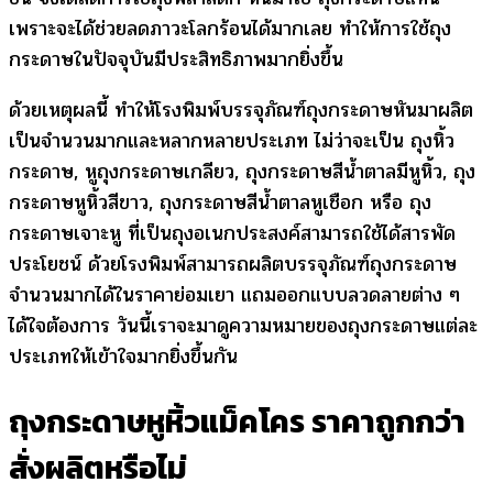
เพราะจะได้ช่วยลดภาวะโลกร้อนได้มากเลย ทำให้การใช้ถุง
กระดาษในปัจจุบันมีประสิทธิภาพมากยิ่งขึ้น
ด้วยเหตุผลนี้ ทำให้โรงพิมพ์บรรจุภัณฑ์ถุงกระดาษหันมาผลิต
เป็นจำนวนมากและหลากหลายประเภท ไม่ว่าจะเป็น ถุงหิ้ว
กระดาษ, หูถุงกระดาษเกลียว, ถุงกระดาษสีน้ําตาลมีหูหิ้ว, ถุง
กระดาษหูหิ้วสีขาว, ถุงกระดาษสีน้ําตาลหูเชือก หรือ ถุง
กระดาษเจาะหู ที่เป็นถุงอเนกประสงค์สามารถใช้ได้สารพัด
ประโยชน์ ด้วยโรงพิมพ์สามารถผลิตบรรจุภัณฑ์ถุงกระดาษ
จำนวนมากได้ในราคาย่อมเยา แถมออกแบบลวดลายต่าง ๆ
ได้ใจต้องการ วันนี้เราจะมาดูความหมายของถุงกระดาษแต่ละ
ประเภทให้เข้าใจมากยิ่งขึ้นกัน
ถุงกระดาษหูหิ้วแม็คโคร ราคาถูกกว่า
สั่งผลิตหรือไม่