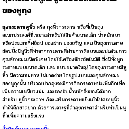
ของหูถุง
ถุงกระดาษหูหิ้ว
หรือ ถุงหิ้วกระดาษ หรือที่เป็นถุง
อเนกประสงค์ที่เหมาะสำหรับใส่สินค้าขนาดเล็ก น้ำหนักเบา
หรือประเภทกิ๊ฟช็อป ของฝาก ของขวัญ และเป็นถุงกระดาษ
ช้อปปิ้งมีหูหิ้วที่ทำจากกระดาษที่ผ่านการตีแบนและปะด้วยกาว
คุณลักษณะชนิดพิเศษ โดยใช้เครื่องจักรอัตโนมัติ ซึ่งมีทั้งหูก
ระดาษแบบขนาดเล็ก และ แบบขนาดใหญ่ โดยถุงกระดาษมีหู
หิ้ว มีความทนทาน ไม่ขาดง่าย โดยรูปแบบและคุณลักษณะ
ของหูถุงนั้น บริเวณปากถุงจะมีการติดกระดาษปะเพิ่มอีกเพื่อ
เพิ่มความเหนียวแน่น และรองรับน้ำหนักสิ่งของได้มาก
สำหรับ หูหิ้วกระดาษ ก็จะเสริมกระดาษแข็งเข้าไปตรงหูหิ้ว
ทำให้ฉีกขาดยาก ด้วยการเจาะรูที่ตัวถุงกระดาสำหรับทำเป็นหู
หิ้วเพิ่มความแข็งแรง