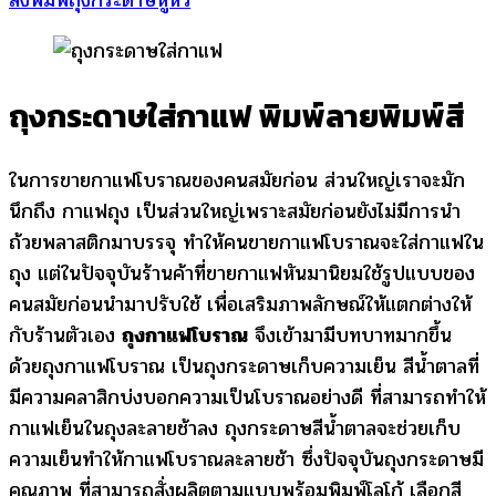
สั่งพิมพ์ถุงกระดาษหูหิ้ว
ถุงกระดาษใส่กาแฟ พิมพ์ลายพิมพ์สี
ในการขายกาแฟโบราณของคนสมัยก่อน ส่วนใหญ่เราจะมัก
นึกถึง กาแฟถุง เป็นส่วนใหญ่เพราะสมัยก่อนยังไม่มีการนำ
ถ้วยพลาสติกมาบรรจุ ทำให้คนขายกาแฟโบราณจะใส่กาแฟใน
ถุง แต่ในปัจจุบันร้านค้าที่ขายกาแฟหันมานิยมใช้รูปแบบของ
คนสมัยก่อนนำมาปรับใช้ เพื่อเสริมภาพลักษณ์ให้แตกต่างให้
กับร้านตัวเอง
ถุงกาแฟโบราณ
จึงเข้ามามีบทบาทมากขึ้น
ด้วยถุงกาแฟโบราณ เป็นถุงกระดาษเก็บความเย็น สีน้ำตาลที่
มีความคลาสิกบ่งบอกความเป็นโบราณอย่างดี ที่สามารถทำให้
กาแฟเย็นในถุงละลายช้าลง ถุงกระดาษสีน้ำตาลจะช่วยเก็บ
ความเย็นทำให้กาแฟโบราณละลายช้า ซึ่งปัจจุบันถุงกระดาษมี
คุณภาพ ที่สามารถสั่งผลิตตามแบบพร้อมพิมพ์โลโก้ เลือกสี