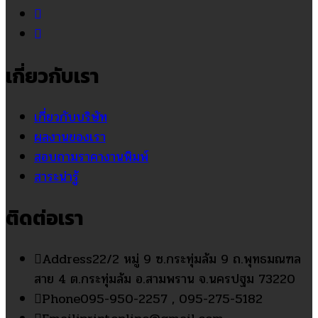
เกี่ยวกับเรา
เกี่ยวกับบริษัท
ผลงานของเรา
สอบถามราคางานพิมพ์
สาระน่ารู้
ติดต่อเรา
Address
22/2 หมู่ 9 ซ.กระทุ่มล้ม 9 ถ.พุทธมณฑล
สาย 4 ต.กระทุ่มล้ม อ.สามพราน จ.นครปฐม 73220
Phone
095-950-2257 , 095-275-5182